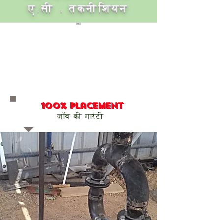
ए.सी . तकनीशियन
100% placement
​जॉब की गारंटी