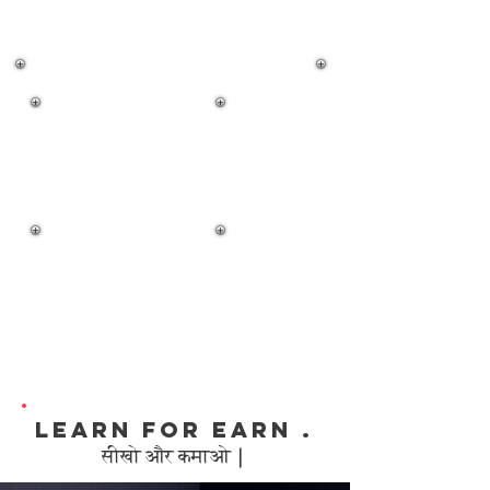
छात्र के सर्वांगीण विकास प्रदान करने में सफल रहा है।
UMAR TECHNICAL TRAINING CENTER , Siwan IT IS
VOCATIONAL TRAING CENTER .
- ARC ARGON TIG WELDING TRAINING
- PIPE FITTER FABRICATOR AC ELECTRICIAN
TRAINING
LEARN FOR EARN .
​सीखो और कमाओ |